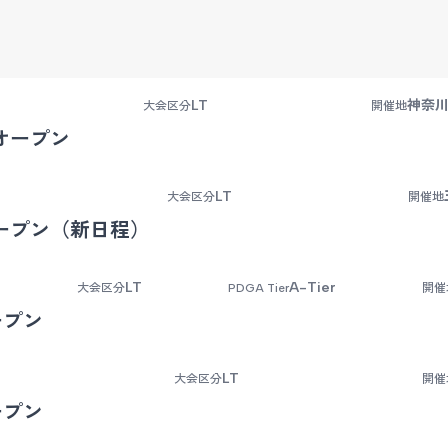
LT
神奈川
大会区分
開催地
オープン
LT
大会区分
開催地
ープン（新日程）
LT
A-Tier
大会区分
PDGA Tier
開催
ープン
LT
大会区分
開催
ープン