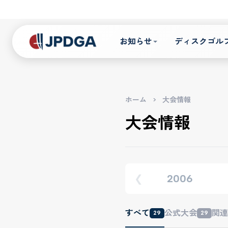
お知らせ
ディスクゴル
ホーム
>
大会情報
大会情報
2006
❮
すべて
公式大会
関連
29
29