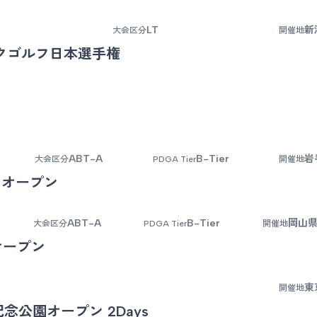
LT
新
大会区分
開催地
クゴルフ日本選手権
ABT-A
B-Tier
岩
大会区分
PDGA Tier
開催地
くオープン
ABT-A
B-Tier
岡山県
大会区分
PDGA Tier
開催地
オープン
東
開催地
記念公園オープン 2Days