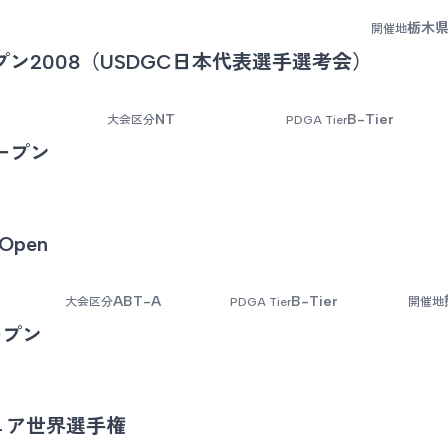
栃木県
開催地
ン2008（USDGC日本代表選手選考会）
NT
B-Tier
大会区分
PDGA Tier
ープン
 Open
ABT-A
B-Tier
大会区分
PDGA Tier
開催地
ープン
ュア世界選手権