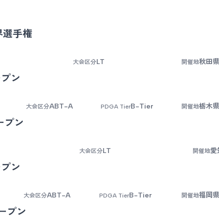
界選手権
LT
秋田県
大会区分
開催地
ープン
ABT-A
B-Tier
栃木県
大会区分
PDGA Tier
開催地
ープン
LT
愛
大会区分
開催地
ープン
ABT-A
B-Tier
福岡県
大会区分
PDGA Tier
開催地
ープン