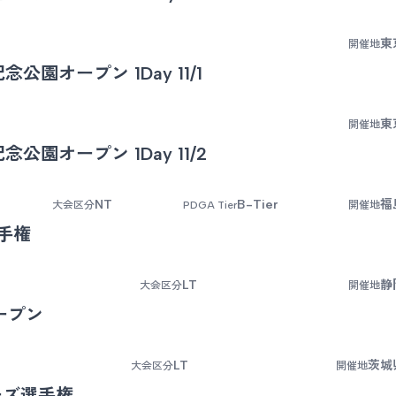
東
開催地
念公園オープン 1Day 11/1
東
開催地
念公園オープン 1Day 11/2
NT
B-Tier
福
大会区分
PDGA Tier
開催地
手権
LT
静
大会区分
開催地
ープン
LT
茨城
大会区分
開催地
ーズ選手権