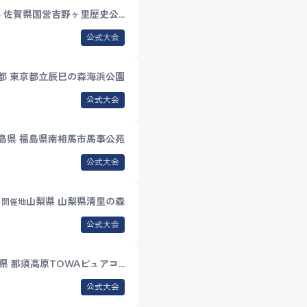
 佐賀県国営吉野ヶ里歴史公…
公式大会
都 東京都立辰巳の森海浜公園
公式大会
島県 福島県南相馬市馬事公苑
公式大会
山梨県 山梨県清里の森
開催地
公式大会
県 那須高原TOWAピュアコ…
公式大会