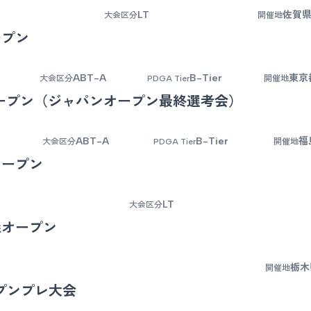
LT
佐賀県
大会区分
開催地
ープン
ABT-A
B-Tier
東京
大会区分
PDGA Tier
開催地
オープン（ジャパンオープン最終選考会）
ABT-A
B-Tier
福
大会区分
PDGA Tier
開催地
オープン
LT
大会区分
森オープン
栃木
開催地
プンプレ大会