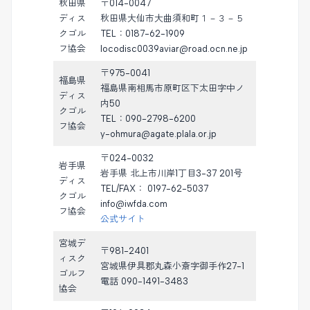
秋田県
〒014-0047
ディス
秋田県大仙市大曲須和町１－３－５
クゴル
TEL：0187-62-1909
フ協会
locodisc0039aviar@road.ocn.ne.jp
〒975-0041
福島県
福島県南相馬市原町区下太田字中ノ
ディス
内50
クゴル
TEL：090-2798-6200
フ協会
y-ohmura@agate.plala.or.jp
〒024-0032
岩手県
岩手県 北上市川岸1丁目3-37 201号
ディス
TEL/FAX： 0197-62-5037
クゴル
info@iwfda.com
フ協会
公式サイト
宮城デ
〒981-2401
ィスク
宮城県伊具郡丸森小斎字御手作27-1
ゴルフ
電話 090-1491-3483
協会