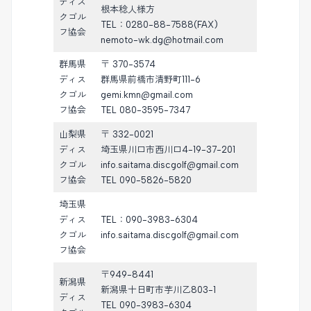
ディス
根本稔人様方
クゴル
TEL：0280-88-7588(FAX)
フ協会
nemoto-wk.dg@hotmail.com
群馬県
〒 370-3574
ディス
群馬県前橋市清野町111-6
クゴル
gemi.kmn@gmail.com
フ協会
TEL 080-3595-7347
山梨県
〒 332-0021
ディス
埼玉県川口市西川口4-19-37-201
クゴル
info.saitama.discgolf@gmail.com
フ協会
TEL 090-5826-5820
埼玉県
ディス
TEL：090-3983-6304
クゴル
info.saitama.discgolf@gmail.com
フ協会
〒949-8441
新潟県
新潟県十日町市芋川乙803-1
ディス
TEL 090-3983-6304