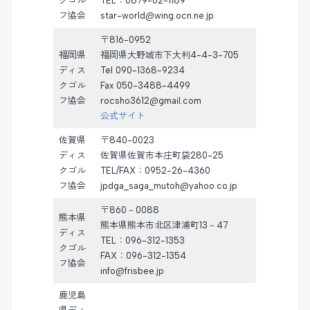
クゴル
TEL：0879-62-1189
フ協会
star-world@wing.ocn.ne.jp
〒816-0952
福岡県
福岡県大野城市下大利4-4-3-705
ディス
Tel 090-1368-9234
クゴル
Fax 050-3488-4499
フ協会
rocsho3612@gmail.com
公式サイト
佐賀県
〒840-0023
ディス
佐賀県佐賀市本庄町袋280-25
クゴル
TEL/FAX：0952-26-4360
フ協会
jpdga_saga_mutoh@yahoo.co.jp
〒860－0088
熊本県
熊本県熊本市北区津浦町13－47
ディス
TEL：096-312-1353
クゴル
FAX：096-312-1354
フ協会
info@frisbee.jp
鹿児島