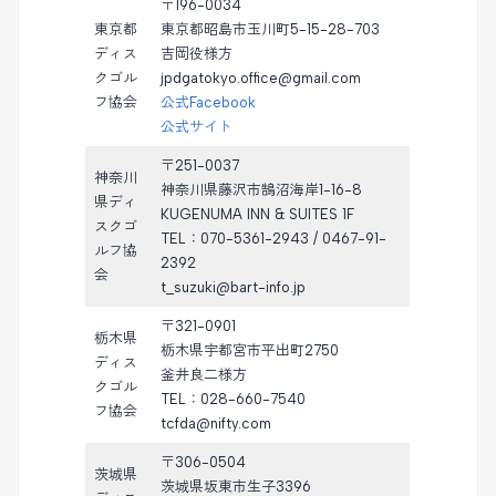
〒196-0034
東京都
東京都昭島市玉川町5-15-28-703
ディス
吉岡役様方
クゴル
jpdgatokyo.office@gmail.com
フ協会
公式Facebook
公式サイト
〒251-0037
神奈川
神奈川県藤沢市鵠沼海岸1-16-8
県ディ
KUGENUMA INN & SUITES 1F
スクゴ
TEL：070-5361-2943 / 0467-91-
ルフ協
2392
会
t_suzuki@bart-info.jp
〒321-0901
栃木県
栃木県宇都宮市平出町2750
ディス
釜井良二様方
クゴル
TEL：028-660-7540
フ協会
tcfda@nifty.com
〒306-0504
茨城県
茨城県坂東市生子3396