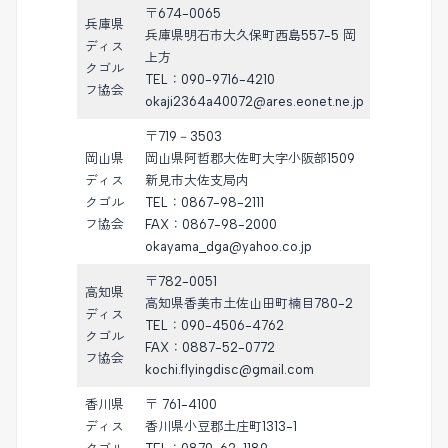
〒674-0065
兵庫県
兵庫県明石市大久保町西島557-5 岡
ディス
上方
クゴル
TEL：090-9716-4210
フ協会
okaji2364a40072@ares.eonet.ne.jp
〒719－3503
岡山県
岡山県阿哲郡大佐町大字小阪部1509
ディス
新見市大佐支局内
クゴル
TEL：0867-98-2111
フ協会
FAX：0867-98-2000
okayama_dga@yahoo.co.jp
〒782-0051
高知県
高知県香美市土佐山田町楠目780-2
ディス
TEL：090-4506-4762
クゴル
FAX：0887-52-0772
フ協会
kochi.flyingdisc@gmail.com
香川県
〒 761-4100
ディス
香川県小豆郡土庄町1313-1