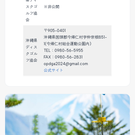
県ディ
スクゴ
※非公開
ルフ協
会
〒905-0401
沖縄県国頭郡今帰仁村字仲宗根851-
沖縄県
1(今帰仁村総合運動公園内)
ディス
TEL：0980-56-5955
クゴル
FAX：0980-56-2831
フ協会
opdga2024@gmail.com
公式サイト