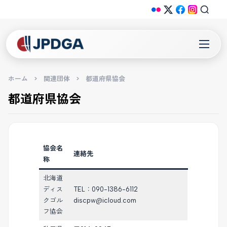
ホーム
>
関連団体
>
都道府県協会
都道府県協会
協会名
連絡先
称
北海道
ディス
TEL：090-1386-6112
クゴル
discpw@icloud.com
フ協会