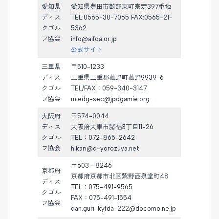
愛知県
愛知県豊田市畝部東町宗定397番地
ディス
TEL:0565-30-7065 FAX:0565-21-
クゴル
5362
フ協会
info@aifda.or.jp
公式サイト
三重県
〒510-1233
ディス
三重県三重郡菰野町菰野9939-6
クゴル
TEL/FAX：059-340-3147
フ協会
miedg-sec@jpdgamie.org
大阪府
〒574-0044
ディス
大阪府大東市諸福3丁目11-26
クゴル
TEL：072-865-2642
フ協会
hikari@d-yorozuya.net
〒603－8246
京都府
京都府京都市北区紫野西泉堂町48
ディス
TEL：075-491-9565
クゴル
FAX：075-491-1554
フ協会
dan.guri-kyfda-222@docomo.ne.jp