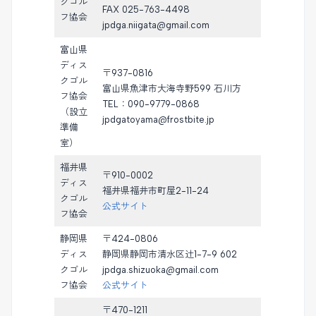
クゴル
FAX 025-763-4498
フ協会
jpdga.niigata@gmail.com
富山県
ディス
〒937-0816
クゴル
富山県魚津市大海寺野599 石川方
フ協会
TEL：090-9779-0868
（設立
jpdgatoyama@frostbite.jp
準備
室）
福井県
〒910-0002
ディス
福井県福井市町屋2-11-24
クゴル
公式サイト
フ協会
静岡県
〒424-0806
ディス
静岡県静岡市清水区辻1-7-9 602
クゴル
jpdga.shizuoka@gmail.com
フ協会
公式サイト
〒470-1211