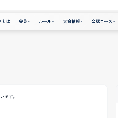
フとは
会員
ルール
大会情報
公認コース
ています。