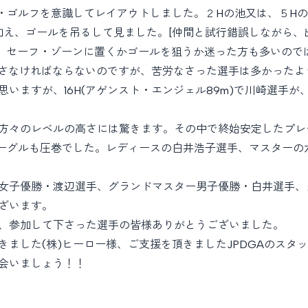
ール・ゴルフを意識してレイアウトしました。２Hの池又は、５H
に加え、ゴールを吊るして見ました。[仲間と試行錯誤しながら
、セーフ・ゾーンに置くかゴールを狙うか迷った方も多いのでは
つ通さなければならないのですが、苦労なさった選手は多かったよ
ますが、16H(アゲンスト・エンジェル89m)で川崎選手が、1
方々のレベルの高さには驚きます。その中で終始安定したプレ
r4のイーグルも圧巻でした。レディースの白井浩子選手、マスタ
女子優勝・渡辺選手、グランドマスター男子優勝・白井選手、
ざいます。
、参加して下さった選手の皆様ありがとうございました。
ました(株)ヒーロー様、ご支援を頂きましたJPDGAのスタ
会いましょう！！