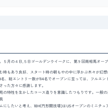
。５月の４日,５日ゴールデンウイークに、第９回南相馬オー
む時もあり良好、スタート時の朝もやの中に浮かぶ木々が幻想
8名、総エントリー数が114名でオープンに至っては、フルエ
さった方々に感謝します。
苑の特性を生かしたコース造りを意識したつもりです。一般の
具
にしたいと考え、18H(円形闘技場)はUSオープンのミニチュ