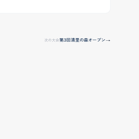
第3回清里の森オープン
→
次の大会