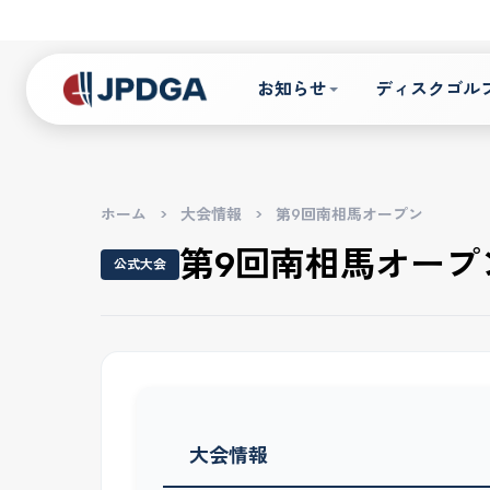
お知らせ
ディスクゴル
ホーム
>
大会情報
>
第9回南相馬オープン
第9回南相馬オープ
公式大会
大会情報