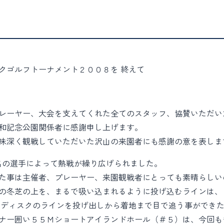
クゴルフトーナメント２００８を 終えて
レーヤー、大会を支えてくれた全てのスタッフ、協賛いただい
和記念公園関係者に感謝申し上げます。
味深く観戦していただいた沢山の来園者にも感謝の意を表しま
２名の選手によって熱戦が繰り広げられました。
た事は主催者、プレーヤー、来園観戦者にとっても素晴らしい
の冬芝の上を、まるで吸い込まれるように投げ込むラインは、
はディスクのラインを投げ出しから着地まで目で追う事ができ
ナー囲い５５Ｍショートアイランドホール（＃５）は、今回も