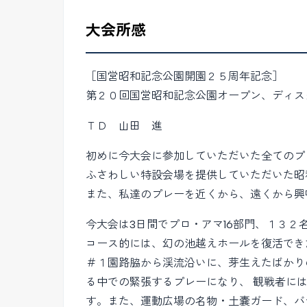
大会所感
［国営昭和記念公園開園２５周年記念］
第２０回国営昭和記念公園オープン、ディス
ＴＤ 山田 進
初めに今大会に参加していただいた全てのプ
ふさわしい特設会場を提供していただいた昭
また、私達のプレーを近くから、遠くから興
今大会は3日間でプロ・アマ16部門、１３
コース的には、幻の池越えホールを復活でき
＃１園路脇から渓流沿いに、芽生えたばかり
る中での緊張するプレーになり、 観戦者に
す。また、運動広場の名物・土嚢ガード、バ