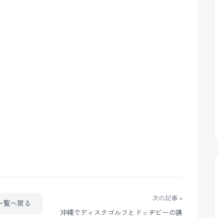
次の記事 »
一覧へ戻る
沖縄でディスクゴルフとドッヂビーの講