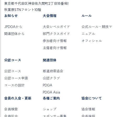
東京都千代田区神田佐久間町2丁目18番地1
秋葉原STNフロント10階
お知らせ
大会情報
ルール
JPDGAから
大会レベルガイド
公式ルール・競技マ
関連団体から
部門クラスガイド
ニュアル
参加者向け情報
オフィシャル
主催者向け情報
公認コース
関連団体
公認コース
都道府県協会
公認コース申請
公認クラブ
コースの設計
PDGA
PDGA Asia
会員の入会・更新
各種ご案内
協会について
会員検索
ショップ
協会情報
会員区分
スポンサー募集
会長挨拶