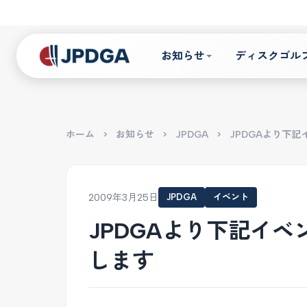
お知らせ
ディスクゴル
ホーム
>
お知らせ
>
JPDGA
>
JPDGAより下
2009年3月25日
JPDGA
イベント
JPDGAより下記イ
します