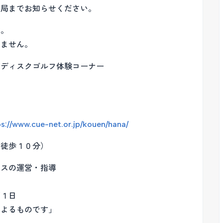
務局までお知らせください。
す。
りません。
のディスクゴルフ体験コーナー
ps://www.cue-net.or.jp/kouen/hana/
、徒歩１０分）
ースの運営・指導
／１日
によるものです」