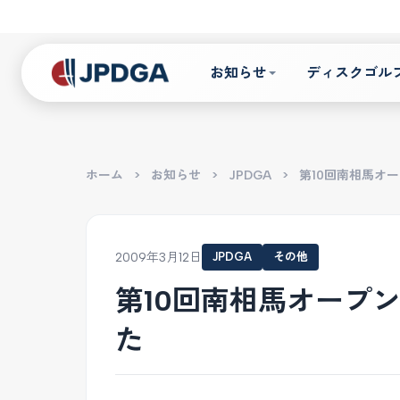
お知らせ
ディスクゴル
ホーム
>
お知らせ
>
JPDGA
>
第10回南相馬オ
2009年3月12日
JPDGA
その他
第10回南相馬オープ
た