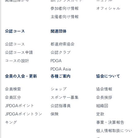
関連団体から
部門クラスガイド
ニュアル
参加者向け情報
オフィシャル
主催者向け情報
公認コース
関連団体
公認コース
都道府県協会
公認コース申請
公認クラブ
コースの設計
PDGA
PDGA Asia
会員の入会・更新
各種ご案内
協会について
会員検索
ショップ
協会情報
会員区分
スポンサー募集
会長挨拶
JPDGAポイント
公認指導員
組織図
JPDGAポイントラン
保険
定款
キング
事業・決算報告
個人情報取扱につい