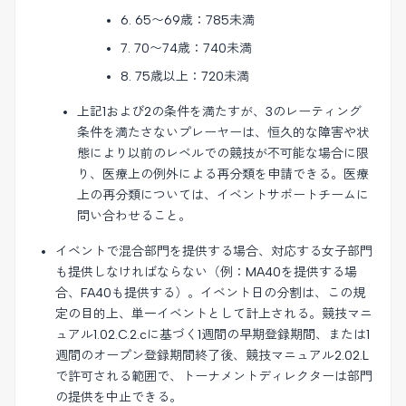
6. 65〜69歳：785未満
7. 70〜74歳：740未満
8. 75歳以上：720未満
上記1および2の条件を満たすが、3のレーティング
条件を満たさないプレーヤーは、恒久的な障害や状
態により以前のレベルでの競技が不可能な場合に限
り、医療上の例外による再分類を申請できる。医療
上の再分類については、イベントサポートチームに
問い合わせること。
イベントで混合部門を提供する場合、対応する女子部門
も提供しなければならない（例：MA40を提供する場
合、FA40も提供する）。イベント日の分割は、この規
定の目的上、単一イベントとして計上される。競技マニ
ュアル1.02.C.2.cに基づく1週間の早期登録期間、または1
週間のオープン登録期間終了後、競技マニュアル2.02.L
で許可される範囲で、トーナメントディレクターは部門
の提供を中止できる。