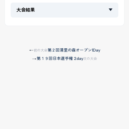
大会結果
▼
第２回清里の森オープン1Day
←
前の大会
第１９回日本選手権 2day
→
次の大会