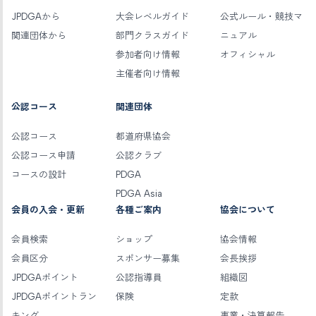
JPDGAから
大会レベルガイド
公式ルール・競技マ
関連団体から
部門クラスガイド
ニュアル
参加者向け情報
オフィシャル
主催者向け情報
公認コース
関連団体
公認コース
都道府県協会
公認コース申請
公認クラブ
コースの設計
PDGA
PDGA Asia
会員の入会・更新
各種ご案内
協会について
会員検索
ショップ
協会情報
会員区分
スポンサー募集
会長挨拶
JPDGAポイント
公認指導員
組織図
JPDGAポイントラン
保険
定款
キング
事業・決算報告