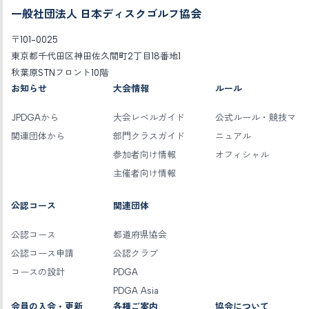
一般社団法人 日本ディスクゴルフ協会
〒101-0025
東京都千代田区神田佐久間町2丁目18番地1
秋葉原STNフロント10階
お知らせ
大会情報
ルール
JPDGAから
大会レベルガイド
公式ルール・競技マ
関連団体から
部門クラスガイド
ニュアル
参加者向け情報
オフィシャル
主催者向け情報
公認コース
関連団体
公認コース
都道府県協会
公認コース申請
公認クラブ
コースの設計
PDGA
PDGA Asia
会員の入会・更新
各種ご案内
協会について