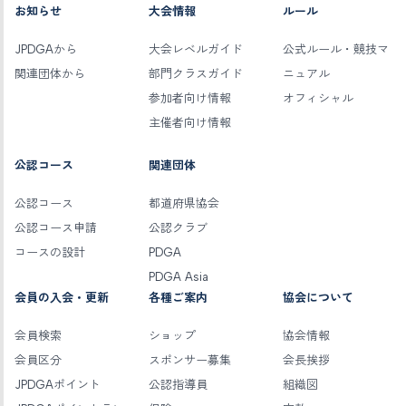
お知らせ
大会情報
ルール
JPDGAから
大会レベルガイド
公式ルール・競技マ
関連団体から
部門クラスガイド
ニュアル
参加者向け情報
オフィシャル
主催者向け情報
公認コース
関連団体
公認コース
都道府県協会
公認コース申請
公認クラブ
コースの設計
PDGA
PDGA Asia
会員の入会・更新
各種ご案内
協会について
会員検索
ショップ
協会情報
会員区分
スポンサー募集
会長挨拶
JPDGAポイント
公認指導員
組織図