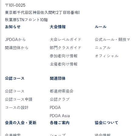
〒101-0025
東京都千代田区神田佐久間町2丁目18番地1
秋葉原STNフロント10階
お知らせ
大会情報
ルール
JPDGAから
大会レベルガイド
公式ルール・競技マ
関連団体から
部門クラスガイド
ニュアル
参加者向け情報
オフィシャル
主催者向け情報
公認コース
関連団体
公認コース
都道府県協会
公認コース申請
公認クラブ
コースの設計
PDGA
PDGA Asia
会員の入会・更新
各種ご案内
協会について
会員検索
ショップ
協会情報