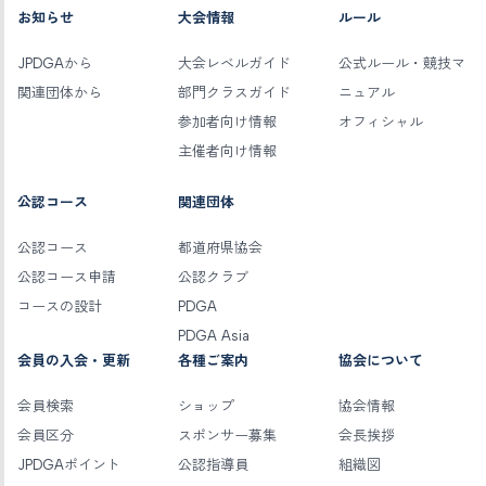
お知らせ
大会情報
ルール
JPDGAから
大会レベルガイド
公式ルール・競技マ
関連団体から
部門クラスガイド
ニュアル
参加者向け情報
オフィシャル
主催者向け情報
公認コース
関連団体
公認コース
都道府県協会
公認コース申請
公認クラブ
コースの設計
PDGA
PDGA Asia
会員の入会・更新
各種ご案内
協会について
会員検索
ショップ
協会情報
会員区分
スポンサー募集
会長挨拶
JPDGAポイント
公認指導員
組織図