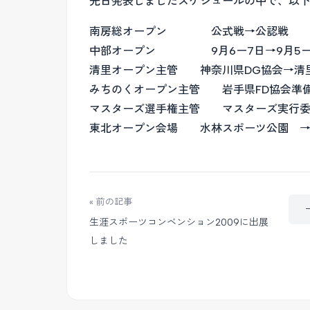
先日発表しましたスケジュールの中で、以
南房総オープン 公式戦→公認戦
中部オープン 9月6ー7日→9月5ー
清里オープン主管 神奈川県DG協会→清
みちのくオープン主管 岩手県FD協会準備
マスターズ選手権主管 マスターズ実行委
東北オープン会場 水林スポーツ公園 →
« 前の記事
生涯スポーツコンベンション2009に出展
しました