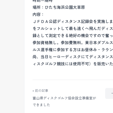
時刻＝随時
場所：ひたち海浜公園大草原
内容：
ＪＦＤＡ公認ディスタンス記録会を実施し
をフルショットして最も遠くへ飛んだディ
録として測定できる絶好の機会ですので奮
参加資格無し。参加費無料。東日本ダブル
ルス選手権に参加する方はお昼休み・ラウ
尚、当日ヒーローディスクにてディスタン
ィスクゴルフ競技には使用不可）を販売い
« 前の記事
富山県ディスクゴルフ協会設立準備室が
できました