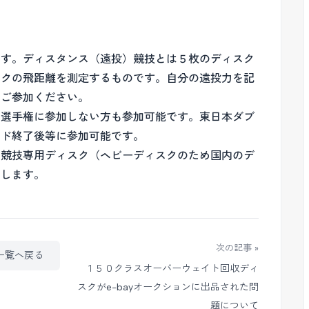
ます。ディスタンス（遠投）競技とは５枚のディスク
スクの飛距離を測定するものです。自分の遠投力を記
っご参加ください。
ス選手権に参加しない方も参加可能です。東日本ダブ
ンド終了後等に参加可能です。
ス競技専用ディスク（ヘビーディスクのため国内のデ
たします。
次の記事 »
一覧へ戻る
１５０クラスオーバーウェイト回収ディ
スクがe-bayオークションに出品された問
題について