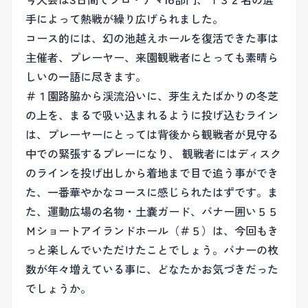
今大会は3日間でプロ・アマ16部門、１３２名の選
手によって熱戦が繰り広げられました。
コース的には、幻の池越えホールを復活できた事は
主催者、プレーヤー、来園観戦者にとっても素晴ら
しいの一語に尽きます。
＃１園路脇から渓流沿いに、芽生えたばかりの冬芝
の上を、まるで吸い込まれるように投げ込むライン
は、プレーヤーにとっては背後から観戦者が見守る
中での緊張するプレーになり、 観戦者にはディスク
のラインを投げ出しから着地まで目で追う事ができ
た、一番華やかなコースに感じられたはずです。ま
た、運動広場の名物・土嚢ガード、バナー囲い５５
Ｍショートアイランドホール（＃５）は、今回もき
っと楽しんでいただけたことでしょう。バナーの枚
数が年々増えている事に、どなたかお気づきだった
でしょうか。