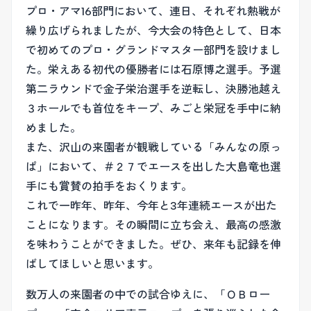
プロ・アマ16部門において、連日、それぞれ熱戦が
繰り広げられましたが、今大会の特色として、日本
で初めてのプロ・グランドマスター部門を設けまし
た。栄えある初代の優勝者には石原博之選手。予選
第二ラウンドで金子栄治選手を逆転し、決勝池越え
３ホールでも首位をキープ、みごと栄冠を手中に納
めました。
また、沢山の来園者が観戦している「みんなの原っ
ぱ」において、＃２７でエースを出した大島竜也選
手にも賞賛の拍手をおくります。
これで一昨年、昨年、今年と3年連続エースが出た
ことになります。その瞬間に立ち会え、最高の感激
を味わうことができました。ぜひ、来年も記録を伸
ばしてほしいと思います。
数万人の来園者の中での試合ゆえに、「ＯＢロー