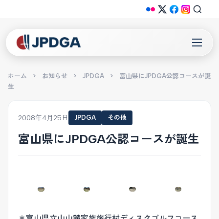
ホーム
>
お知らせ
>
JPDGA
>
富山県にJPDGA公認コースが誕
生
2008年4月25日
JPDGA
その他
富山県にJPDGA公認コースが誕生
＊富山県立山山麓家族旅行村ディスクゴルフコース