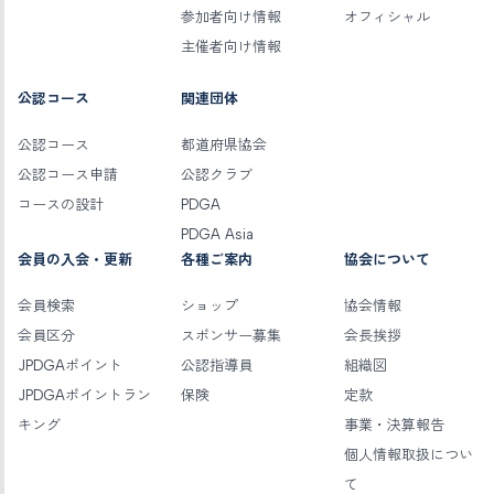
参加者向け情報
オフィシャル
主催者向け情報
公認コース
関連団体
公認コース
都道府県協会
公認コース申請
公認クラブ
コースの設計
PDGA
PDGA Asia
会員の入会・更新
各種ご案内
協会について
会員検索
ショップ
協会情報
会員区分
スポンサー募集
会長挨拶
JPDGAポイント
公認指導員
組織図
JPDGAポイントラン
保険
定款
キング
事業・決算報告
個人情報取扱につい
て