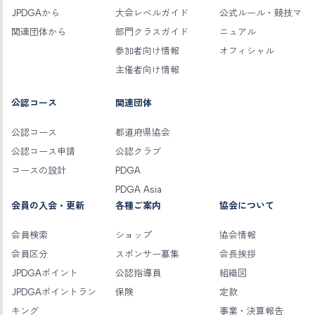
JPDGAから
大会レベルガイド
公式ルール・競技マ
関連団体から
部門クラスガイド
ニュアル
参加者向け情報
オフィシャル
主催者向け情報
公認コース
関連団体
公認コース
都道府県協会
公認コース申請
公認クラブ
コースの設計
PDGA
PDGA Asia
会員の入会・更新
各種ご案内
協会について
会員検索
ショップ
協会情報
会員区分
スポンサー募集
会長挨拶
JPDGAポイント
公認指導員
組織図
JPDGAポイントラン
保険
定款
キング
事業・決算報告