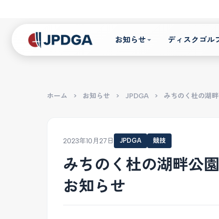
お知らせ
ディスクゴル
ホーム
>
お知らせ
>
JPDGA
>
みちのく杜の湖畔
2023年10月27日
JPDGA
競技
みちのく杜の湖畔公
お知らせ