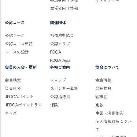
参加者向け情報
オフィシャル
主催者向け情報
公認コース
関連団体
公認コース
都道府県協会
公認コース申請
公認クラブ
コースの設計
PDGA
PDGA Asia
会員の入会・更新
各種ご案内
協会について
会員検索
ショップ
協会情報
会員区分
スポンサー募集
会長挨拶
JPDGAポイント
公認指導員
組織図
JPDGAポイントラン
保険
定款
キング
事業・決算報告
個人情報取扱につい
て