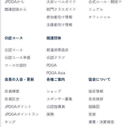
JPDGAから
大会レベルガイド
公式ルール・競技マ
関連団体から
部門クラスガイド
ニュアル
参加者向け情報
オフィシャル
主催者向け情報
公認コース
関連団体
公認コース
都道府県協会
公認コース申請
公認クラブ
コースの設計
PDGA
PDGA Asia
会員の入会・更新
各種ご案内
協会について
会員検索
ショップ
協会情報
会員区分
スポンサー募集
会長挨拶
JPDGAポイント
公認指導員
組織図
JPDGAポイントラン
保険
定款
キング
事業・決算報告