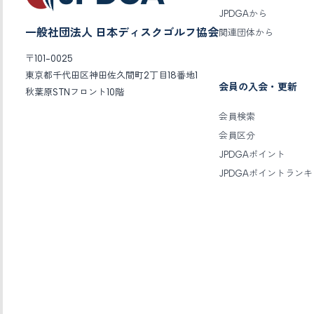
JPDGAから
一般社団法人 日本ディスクゴルフ協会
関連団体から
〒101-0025
東京都千代田区神田佐久間町2丁目18番地1
会員の入会・更新
秋葉原STNフロント10階
会員検索
会員区分
JPDGAポイント
JPDGAポイントラン