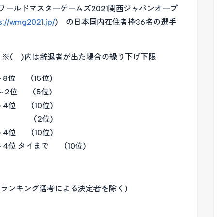
の「ワールドマスターゲームズ2021関西ジャパンオープ
s://wmg2021.jp/
) の日本国内在住者枠36名の選手
 ※( )内は辞退者が出た場合の繰り下げ下限
(15位)
 (5位)
(10位)
 (2位)
 (10位)
位 タイまで (10位)
ントランキング選考による決定者を除く)