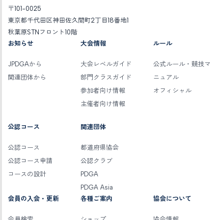
〒101-0025
東京都千代田区神田佐久間町2丁目18番地1
秋葉原STNフロント10階
お知らせ
大会情報
ルール
JPDGAから
大会レベルガイド
公式ルール・競技マ
関連団体から
部門クラスガイド
ニュアル
参加者向け情報
オフィシャル
主催者向け情報
公認コース
関連団体
公認コース
都道府県協会
公認コース申請
公認クラブ
コースの設計
PDGA
PDGA Asia
会員の入会・更新
各種ご案内
協会について
会員検索
ショップ
協会情報