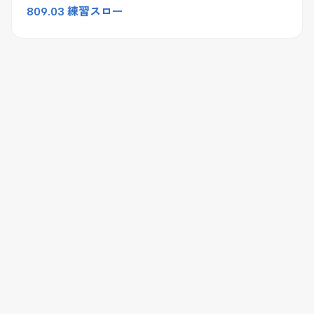
809.03 練習スロー