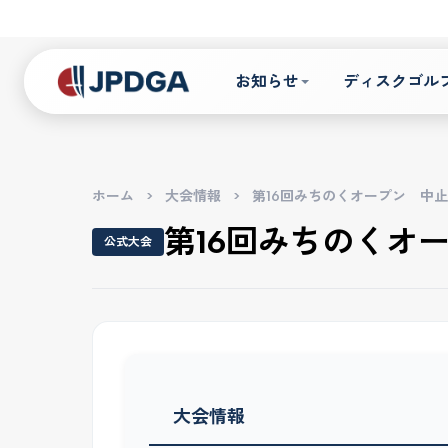
お知らせ
ディスクゴル
ホーム
>
大会情報
>
第16回みちのくオープン 中止
第16回みちのくオ
公式大会
大会情報