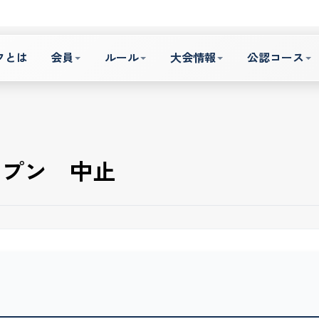
フとは
会員
ルール
大会情報
公認コース
ープン 中止