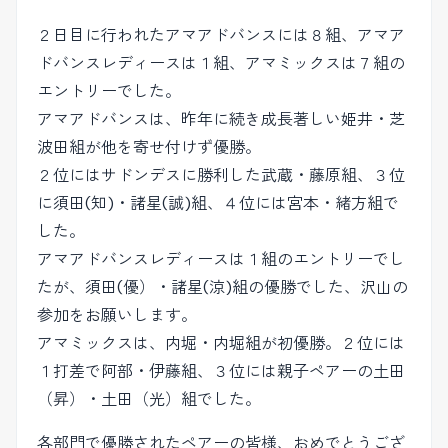
２日目に行われたアマアドバンスには８組、アマア
ドバンスレディースは１組、アマミックスは７組の
エントリーでした。
アマアドバンスは、昨年に続き成長著しい姫井・芝
波田組が他を寄せ付けず優勝。
２位にはサドンデスに勝利した武蔵・藤原組、３位
に須田(知)・諸星(誠)組、４位には宮本・緒方組で
した。
アマアドバンスレディースは１組のエントリーでし
たが、須田(優）・諸星(涼)組の優勝でした、沢山の
参加をお願いします。
アマミックスは、内堀・内堀組が初優勝。２位には
１打差で阿部・伊藤組、３位には親子ペアーの土田
（昇）・土田（光）組でした。
各部門で優勝されたペアーの皆様、おめでとうござ