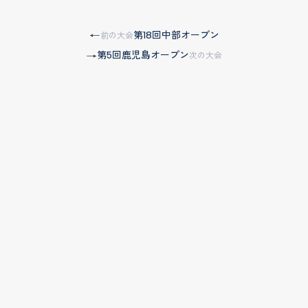
第18回中部オープン
←
前の大会
第5回鹿児島オープン
→
次の大会