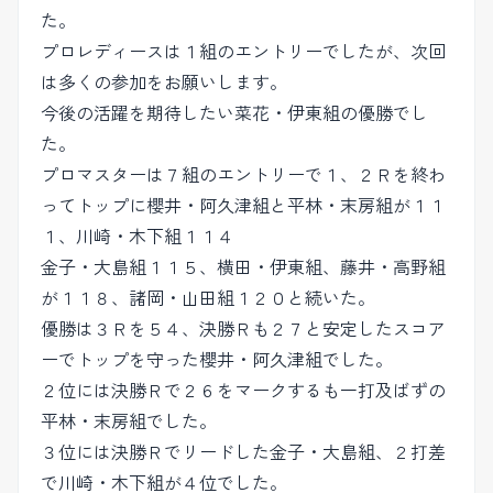
た。
プロレディースは１組のエントリーでしたが、次回
は多くの参加をお願いします。
今後の活躍を期待したい菜花・伊東組の優勝でし
た。
プロマスターは７組のエントリーで１、２Ｒを終わ
ってトップに櫻井・阿久津組と平林・末房組が１１
１、川崎・木下組１１４
金子・大島組１１５、横田・伊東組、藤井・高野組
が１１８、諸岡・山田組１２０と続いた。
優勝は３Ｒを５４、決勝Ｒも２７と安定したスコア
ーでトップを守った櫻井・阿久津組でした。
２位には決勝Ｒで２６をマークするも一打及ばずの
平林・末房組でした。
３位には決勝Ｒでリードした金子・大島組、２打差
で川崎・木下組が４位でした。