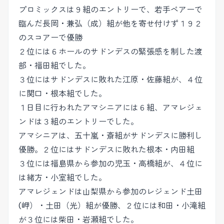
プロミックスは９組のエントリーで、若手ペアーで
臨んだ長岡・兼弘（成）組が他を寄せ付けず１９２
のスコアーで優勝
２位には６ホールのサドンデスの緊張感を制した渡
部・福田組でした。
３位にはサドンデスに敗れた江原・佐藤組が、４位
に関口・根本組でした。
１日目に行われたアマシニアには６組、アマレジェ
ンドは３組のエントリーでした。
アマシニアは、五十嵐・斎組がサドンデスに勝利し
優勝。２位にはサドンデスに敗れた根本・内田組
３位には福島県から参加の児玉・高橋組が、４位に
は緒方・小室組でした。
アマレジェンドは山梨県から参加のレジェンド土田
(岬）・土田（光）組が優勝、２位には和田・小滝組
が３位には柴田・岩瀬組でした。