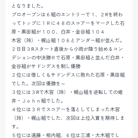
となりました。
プロオープンは６組のエントリーで１、２Rを終わ
ってトップに１Ｒに４８のスコアーをマークした石
原・黒田組が１００、白井・金谷組１０４
木宮（玲）・梶山組１０６とアンダー組が並んだ。
２日目３Rスタート直後から小雨が降り始めるコン
デションの中決勝Ｒで石原・黒田組と並んだ白井・
金谷組がサドンデスを制し優勝
２位には惜しくもサドンデスに敗れた石原・黒田組
でした。次回は優勝を～
３位には３Rで木宮（玲）・梶山組を逆転しての姫
井・Ｊｏｈｎ組でした。
４位には３Ｒでスコアーを落としてしまった木宮
（玲）・梶山組でした、次回は上位入賞を期待しま
す。
５位には遠藤・相内組、６位は三浦・大木組でし