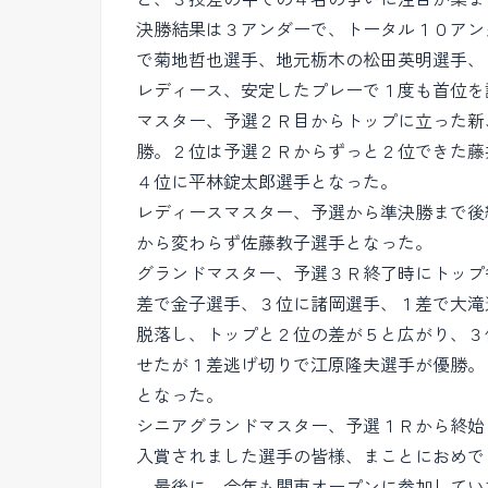
決勝結果は３アンダーで、トータル１０アン
で菊地哲也選手、地元栃木の松田英明選手、
レディース、安定したプレーで１度も首位を
マスター、予選２Ｒ目からトップに立った新
勝。２位は予選２Ｒからずっと２位できた藤
４位に平林錠太郎選手となった。
レディースマスター、予選から準決勝まで後
から変わらず佐藤教子選手となった。
グランドマスター、予選３Ｒ終了時にトップ
差で金子選手、３位に諸岡選手、１差で大滝
脱落し、トップと２位の差が５と広がり、３
せたが１差逃げ切りで江原隆夫選手が優勝。
となった。
シニアグランドマスター、予選１Ｒから終始
入賞されました選手の皆様、まことにおめで
最後に、今年も関東オープンに参加してい