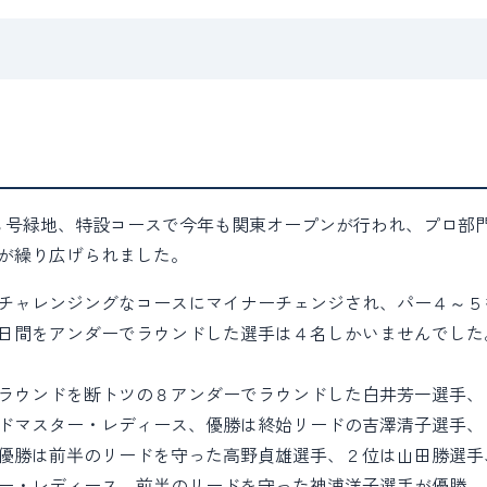
３号緑地、特設コースで今年も関東オープンが行われ、プロ部
が繰り広げられました。
チャレンジングなコースにマイナーチェンジされ、パー４～５
日間をアンダーでラウンドした選手は４名しかいませんでした
ラウンドを断トツの８アンダーでラウンドした白井芳一選手、
ドマスター・レディース、優勝は終始リードの吉澤清子選手、
優勝は前半のリードを守った高野貞雄選手、２位は山田勝選手
ー・レディース、前半のリードを守った神浦洋子選手が優勝、