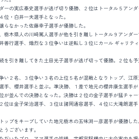
ダーの実広泰史選手が逃げ切り優勝、２位はトータル５アンダ
４位・白井一夫選手となった。
譲らなかった佐藤幸子選手が優勝した。
、栃木県人の川崎篤人選手が他を引き離しトータル９アンダー
井善行選手、熾烈な３位争いは逆転し３位にカール ギャリテ
続を引き離してきた土田光子選手が逃げ切って優勝。２位も予
争い２名、３位争い３名の上位５名が混戦となりトップ、江原
選手、櫻井選手と並ぶ。準決勝、１差で地元の櫻井康生選手が
位が並んでの決勝となった。決勝は２位の金子選手が猛チャー
２位は金子栄治選手、３位は諸岡通容選手、４位に大滝朗選手
トップをキープしていた地元栃木の五味渕一彦選手が優勝した
とうございます。
ただいたプロ、アマ選手の皆様、宇都宮駅構内に大会案内を掲