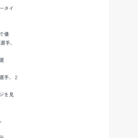
ータイ
で優
ィ選手、
選
選手、２
ジを見
。
示