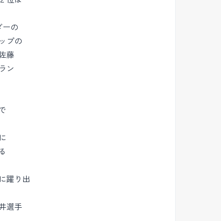
ダーの
ップの
佐藤
ラン
で
に
る
に躍り出
井選手