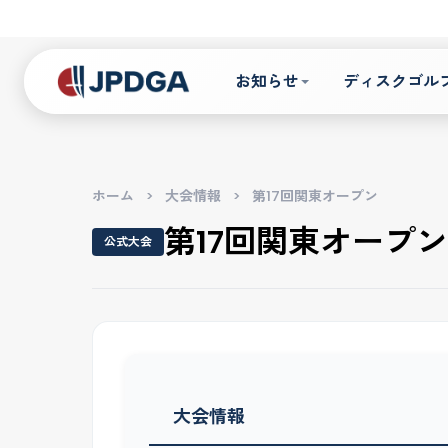
お知らせ
ディスクゴル
ホーム
>
大会情報
>
第17回関東オープン
第17回関東オープン
公式大会
大会情報