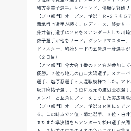
緒方多美子選手。レジェンド、優勝は終始リ
【プロ部門】オープン、予選１Ｒ-２Ｒを５
菊地哲也選手が続く。レディース、終始リー
藤井善行選手に２Ｒを３アンダーとした川崎
教子選手が他をリード。グランドマスター、
ドマスター、終始リードの五味渕一彦選手が
〈２日目〉
【アマ部門】今大会１番の２２名が参加して
優勝。２位も地元の山口太陽選手。８オーバ
選手、塩原忍選手と大混戦模様でした。アド
坂井麻祐子選手、３位に地元の渡辺亜衣選手
メンバーと互角にプレーをしました実広朝陽
【プロ部門】オープン、予選３Ｒ目に９アン
る。この時点で２位・菊地選手、３位・白井
またまた準決勝を５アンダーで松田選手が周
と、３投差の中での４名の争いに注目が集ま