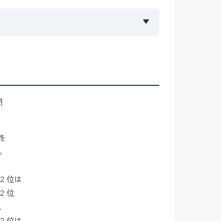
▼
門
を
。
２位は
２位
、
２位は