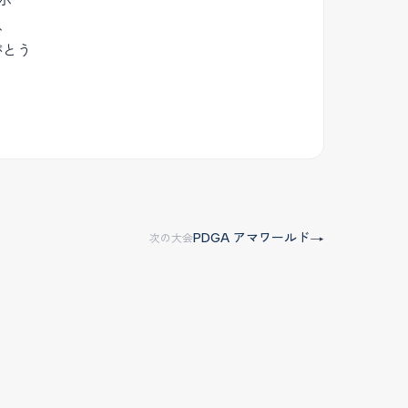
、
がとう
PDGA アマワールド
→
次の大会