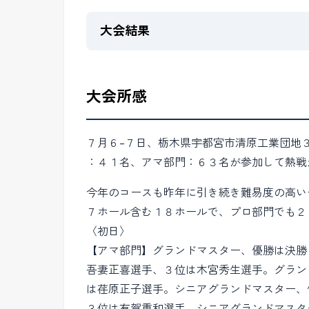
大会結果
大会所感
７月６-７日、栃木県宇都宮市清原工業団地
：４１名、アマ部門：６３名が参加して熱戦
今年のコースも昨年に引き続き難易度の高い
７ホール含む１８ホールで、プロ部門でも２
〈初日〉
【アマ部門】グランドマスター、優勝は決勝
吾妻正喜選手、３位は木宮秀生選手。グラン
は荏原正子選手。シニアグランドマスター、
３位は有賀重和選手。シニアグランドマスタ