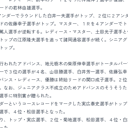
ードの若林由雄選手。
アンダーでラウンドした白井一夫選手がトップ、２位に２アン
ドの佐藤幸子選手がトップ。マスター、１Ｒを４アンダーでト
篤人選手が逆転する。レディース・マスター、土田光子選手と
トップの江原隆夫選手を追って諸岡通容選手が続く。シニアグ
トップ。
行われたアドバンス、地元栃木の柴原伸幸選手がトータルパー
ーで３位の選手が４名、山田勝選手、白井芳一選手、佐藤弘幸
バンス・レディース、優勝は終始リードの関口成子選手。２位
。なお、ジュニアクラス不成立のためアドバンスのそうそうた
選手に特別賞が贈られた。
ダーというコースレコードをマークした実広泰史選手がトップ
選手、４位・松田選手となった。
り、トップ・実広選手、２位・菊地選手、松田選手、４位・白
った。