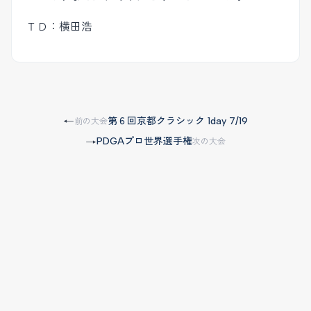
ＴＤ：横田浩
第６回京都クラシック 1day 7/19
←
前の大会
PDGAプロ世界選手権
→
次の大会