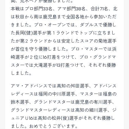
関、荒木ペアが優勝しました。
本戦はプロ部門33名、アマ部門38名、合計71名、北
は秋田から南は鹿児島まで全国各地から参加いただ
きました。プロ・オープンでは、ダブルスで優勝し
た長岡(健)選手が第１ラウンドでトップに立ちまし
たが第２ラウンドからは安定したスコアの菊地選手
が首位を守り優勝しました。プロ・マスターでは浜
崎選手が２位に16打差をつけて、プロ・グランドマ
スターでは大滝選手が13打差つけて、それぞれ優勝
しました。
アマ・アドバンスでは高知の舛田選手、アドバンス
レディースは福岡の中川原選手、マスターは福島の
鈴木選手、グランドマスターは鹿児島の有川選手、
グランドマスターレディースは高知の細川選手、ジ
ュニアＵ16は高知の松井(俊)選手がそれぞれ優勝し
ました。おめでとうございます。