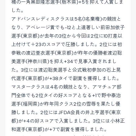
補の一角黒田隆志選手(栃木県)+5を抑えて入賞しま
した。
アドバンスレディスクラスは5名(1名棄権)の競技と
なり、アベレージ賞でも-12と上達著しい前田加依子
選手(東京都)が去年の3位から今回は2位に10打差以
上付けて＋23のスコアで圧勝しました。2位には初
参戦の渡辺亜衣選手(東京都)が昨年の優勝者渡辺聡
美選手(神奈川県)を抑え+34で見事入賞されまし
た。3位には渡辺聡美選手と公式戦初参加の石上晃
代選手(東京都)が+38タイで副賞を獲得しました。
マスタークラスは4名の競技となり、アマチュア部
門全体でも2位タイの好スコアとなる+1で野中泰治
選手(福岡県)が昨年同クラス2位の雪辱を果たし優
勝しました。2位にはJFDA会員の井上亨選手(東京
都)が+4の好スコアで入賞しました。3位には小林正
和選手(東京都)が+7で副賞を獲得しました。