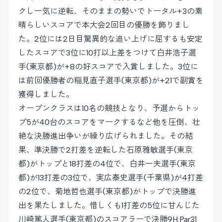
クし一気に逆転、そのままの勢いでトータル+3の素
晴らしいスコアで本大会2回目の優勝を飾りまし
た。2位には2日目驚異的な追い上げに屈するも安定
したスコアで3位に10打以上差をつけて白井浩子選
手(東京都)が+8の好スコアで入賞しました。3位に
は前回優勝者の稲見直子選手(東京都)が+21で副賞を
獲得しました。
オープンクラスは10名の競技となり、予選からトッ
プ5が40台のスコアをマークするなど他を圧倒、壮
絶な決勝進出争いが繰り広げられました。その結
果、準決勝で2打差を逆転した石原雅敏選手(東京
都)がトップと18打差の4位で、白井一夫選手(東京
都)が13打差の3位で、実広泰史選手(千葉県)が4打差
の2位で、菊地哲也選手(東京都)がトップで決勝進
出を果たしました。惜しくも1打差の5位に甘んじた
川崎篤人選手(東京都)のスコアラーで決勝9H:Par31