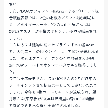
さい。
またJPDGAオフィシャルRatingによるプロ・アマ総
合順位表彰では、2位の羽根みどりさん(愛知県)に
ミニメタルマーカーを、1位の大山元気さんには
09’USマスター選手権のオリジナルポロが贈呈され
ました。
さらに今回は建物に隠れたブラインドの18番46ｍ
で、大会二日目の1ラウンド目にニアピンが競われま
した。勝者はプロ・オープンの石原雅敏さんが約
2mで09’ワールドのオリジナルタオルを獲得しまし
た。
今年は実広泰史さん、諸岡通容さんの2名が昨年の
ホールインワン賞で招待選手としてご参加いただき
ました。今年も7番ホールでエースが達成され、望
月淳さん(東京都)が来年以降清里の森OPに1回無料
で参加できる永久権利を獲得されました。