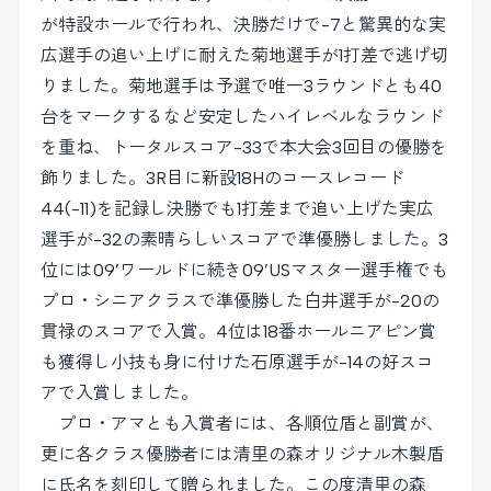
が特設ホールで行われ、決勝だけで-7と驚異的な実
広選手の追い上げに耐えた菊地選手が1打差で逃げ切
りました。菊地選手は予選で唯一3ラウンドとも40
台をマークするなど安定したハイレベルなラウンド
を重ね、トータルスコア-33で本大会3回目の優勝を
飾りました。3R目に新設18Hのコースレコード
44(-11)を記録し決勝でも1打差まで追い上げた実広
選手が-32の素晴らしいスコアで準優勝しました。3
位には09’ワールドに続き09’USマスター選手権でも
プロ・シニアクラスで準優勝した白井選手が-20の
貫禄のスコアで入賞。4位は18番ホールニアピン賞
も獲得し小技も身に付けた石原選手が-14の好スコ
アで入賞しました。
プロ・アマとも入賞者には、各順位盾と副賞が、
更に各クラス優勝者には清里の森オリジナル木製盾
に氏名を刻印して贈られました。この度清里の森