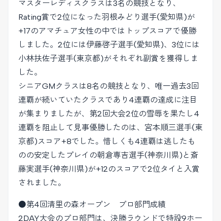
マスターレディスクラスは3名の競技となり、
Rating賞で2位になった羽根みどり選手(愛知県)が
+17のアマチュア女性の中ではトップスコアで優勝
しました。2位には伊藤啓子選手(愛知県)、3位には
小林扶佐子選手(東京都)がそれぞれ副賞を獲得しま
した。
シニアGMクラスは8名の競技となり、唯一過去3回
連覇が続いていたクラスであり4連覇の達成に注目
が集まりましたが、第2回大会2位の雪辱を果たし4
連覇を阻止して見事優勝したのは、宮本順三選手(東
京都)スコア+8でした。惜しくも4連覇は逃したも
のの安定したプレイの朝倉専吉選手(神奈川県)と斎
藤実選手(神奈川県)が+12のスコアで2位タイと入賞
されました。
●第4回清里の森オープン プロ部門成績
2DAY大会のプロ部門は、決勝ラウンドで特設9ホー