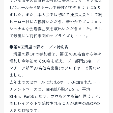
ている清里の森管理公社のご好意によりエリア拡大
し12ホールから18ホールで競技ができるようになり
ました。また、本大会では初めて提携大会として㈱
ヒーロー社にご協賛いただき、華やかでプロフェッ
ショナルな会場雰囲気を演出いただきました。そし
て最後には前代未聞のサプライズも・・・。
●第4回清里の森オープン特別賞
清里の森OPの参加者は、第1回の30名台から年々
増加し今年初めて60名を超え、プロ部門25名、ア
マチュア部門37名(2名棄権)のプレイヤーで賑わい
ました。
去年までの12ホールに加え6ホール追加されたトー
ナメントコースは、18H総延長1,466ｍ、平均
81.4m、Par55となり、プロもアマも毎年同じティ、
同じレイアウトで競技されることが清里の森OPの
大きな特徴です。