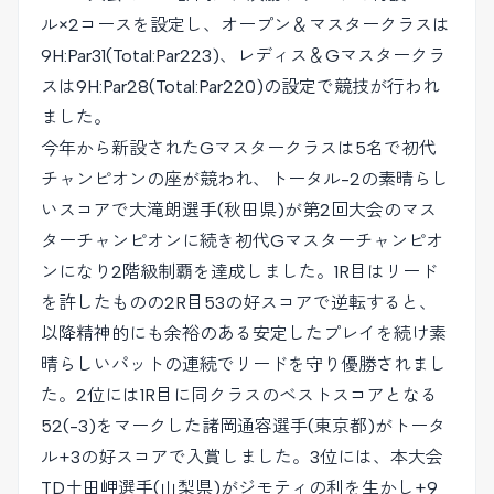
ル×2コースを設定し、オープン＆マスタークラスは
9H:Par31(Total:Par223)、レディス＆Gマスタークラ
スは9H:Par28(Total:Par220)の設定で競技が行われ
ました。
今年から新設されたGマスタークラスは5名で初代
チャンピオンの座が競われ、トータル-2の素晴らし
いスコアで大滝朗選手(秋田県)が第2回大会のマス
ターチャンピオンに続き初代Gマスターチャンピオ
ンになり2階級制覇を達成しました。1R目はリード
を許したものの2R目53の好スコアで逆転すると、
以降精神的にも余裕のある安定したプレイを続け素
晴らしいパットの連続でリードを守り優勝されまし
た。2位には1R目に同クラスのベストスコアとなる
52(-3)をマークした諸岡通容選手(東京都)がトータ
ル+3の好スコアで入賞しました。3位には、本大会
TD土田岬選手(山梨県)がジモティの利を生かし+9