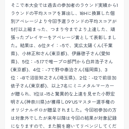
そこで本大会では過去の参加者のラウンド実績から1
ラウンドの平均スコアを算出し、18Hに換算した個
別アベレージより今回予選ラウンドの平均スコアが
5打以上縮まった、つまり今までより上達した、頑
張ったプレイヤーをアベレージ賞として表彰しまし
た。結果は、6位タイ：-5で、実広太陽くん(千葉
県)、小林正和さん(東京都)、伊藤啓子さん(愛知
県)、5位：-5.17で唯一プロ部門から白井浩子さん
(東京都)、4位：-7で野中泰治さん(福岡県)、3
位：-8で沼田知之さん(埼玉県)、2位：-12で前田加
依子さん(東京都)、以上7名にミニメタルマーカー
が贈られ、1位は-15と驚異的な上達を見せた小野宏
明さん(神奈川県)が獲得し09’USマスター選手権の
オリジナルポロが贈呈されました。今回初参加の方
は対象外でしたが来年以降は今回の結果が対象記録
になりますので、また腕を磨いてリベンジしてくだ