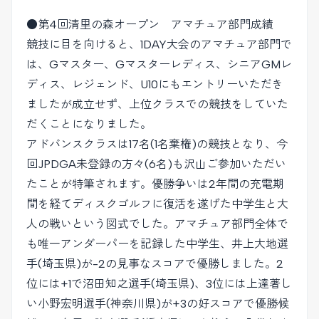
●第4回清里の森オープン アマチュア部門成績
競技に目を向けると、1DAY大会のアマチュア部門で
は、Gマスター、Gマスターレディス、シニアGMレ
ディス、レジェンド、U10にもエントリーいただき
ましたが成立せず、上位クラスでの競技をしていた
だくことになりました。
アドバンスクラスは17名(1名棄権)の競技となり、今
回JPDGA未登録の方々(6名)も沢山ご参加いただい
たことが特筆されます。優勝争いは2年間の充電期
間を経てディスクゴルフに復活を遂げた中学生と大
人の戦いという図式でした。アマチュア部門全体で
も唯一アンダーパーを記録した中学生、井上大地選
手(埼玉県)が-2の見事なスコアで優勝しました。2
位には+1で沼田知之選手(埼玉県)、3位には上達著し
い小野宏明選手(神奈川県)が+3の好スコアで優勝候