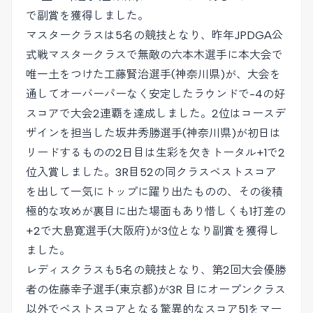
で副賞を獲得しました。
マスタークラスは5名の競技となり、昨年JPDGA公
式戦マスタークラスで無敵の六本木選手に本大会で
唯一土をつけた工藤賢治選手(神奈川県)が、大会を
通してオーバーパーなく安定したラウンドで-4の好
スコアで大会2連覇を達成しました。2位はコースデ
ザインを担当した坂井秀勝選手(神奈川県)が初日は
リードするものの2日目は生彩を欠きトータル+1で2
位入賞しました。3R目52の同クラスベストスコア
を出して一気にトップに躍り出たものの、その後積
極的な攻めが裏目に出た場面もあり惜しくも1打差の
+2で大島寛選手(大阪府)が3位となり副賞を獲得し
ました。
レディスクラスも5名の競技となり、第2回大会優勝
者の佐藤幸子選手(東京都)が3R 目にオープンクラス
以外でベストスコアとなる驚異的なスコア51をマー