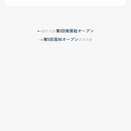
第1回南房総オープン
←
前の大会
第5回高知オープン
→
次の大会