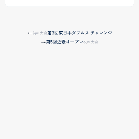
第3回東日本ダブルス チャレンジ
←
前の大会
第5回近畿オープン
→
次の大会