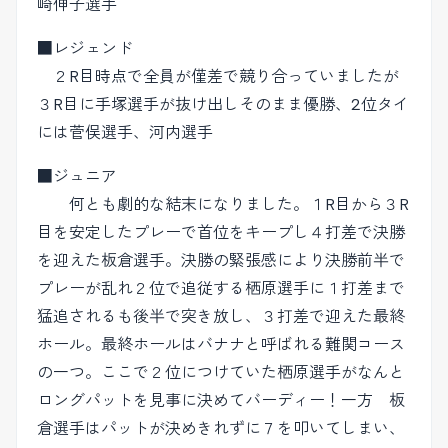
崎伸子選手
■レジェンド
２R目時点で全員が僅差で競り合っていましたが
３R目に手塚選手が抜け出しそのまま優勝、2位タイ
には菅俣選手、河内選手
■ジュニア
何とも劇的な結末になりました。１R目から３R
目を安定したプレーで首位をキープし４打差で決勝
を迎えた板倉選手。決勝の緊張感により決勝前半で
プレーが乱れ２位で追従する栖原選手に１打差まで
猛追されるも後半で突き放し、３打差で迎えた最終
ホール。最終ホールはバナナと呼ばれる難関コース
の一つ。ここで２位につけていた栖原選手がなんと
ロングパットを見事に決めてバーディー！一方 板
倉選手はパットが決めきれずに７を叩いてしまい、