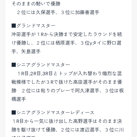
そのままの勢いで優勝
２位には久保選手、３位に加藤善選手
■グランドマスター
沖田選手が１Rから決勝まで安定したラウンドを続
け優勝し、２位には栖原選手、３位yタイに野口選
手、矢島選手
■シニアグランドマスター
１R目,2R目,3R目とトップが入れ替わり熾烈な混
戦模様でしたが３Rで抜けた高田選手がそのまま優
勝 ２位には粘りのプレーで阿久津選手、３位は板
橋選手
■シニアグランドマスターレディース
１R目から一気に抜け出した高野選手はそのまま決
勝を駆け抜けて優勝、２位には渡辺選手、３位に川