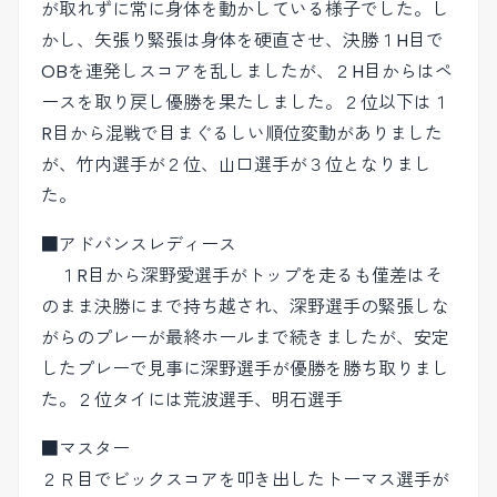
が取れずに常に身体を動かしている様子でした。し
かし、矢張り緊張は身体を硬直させ、決勝１H目で
OBを連発しスコアを乱しましたが、２H目からはペ
ースを取り戻し優勝を果たしました。２位以下は１
R目から混戦で目まぐるしい順位変動がありました
が、竹内選手が２位、山口選手が３位となりまし
た。
■アドバンスレディース
１R目から深野愛選手がトップを走るも僅差はそ
のまま決勝にまで持ち越され、深野選手の緊張しな
がらのプレーが最終ホールまで続きましたが、安定
したプレーで見事に深野選手が優勝を勝ち取りまし
た。２位タイには荒波選手、明石選手
■マスター
２Ｒ目でビックスコアを叩き出したトーマス選手が