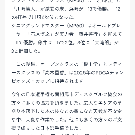
グランドマスタークラス（MP50）は「浜崎徹」と
「川崎篤人」が激闘の末、浜崎が－13で優勝。－12
の1打差で川崎が2位となった。
シニアグランドマスター（MP60）はオールドプレ
ーヤー「石原博之」が実力者「藤井善行」を抑えて
－11で優勝。藤井は－5で2位。3位に「大滝朗」が－
3と健闘した。
この結果、オープンクラスの「梶山学」とレディ
ースクラスの「高木里香」は2025年のPDGAチャン
ピオンズ・カップに招待されます。
今年の日本選手権も南相馬市ディスクゴルフ協会の
方々に多くの協力を頂きました。広大なエリアの草
刈りや落下した木の枝などの撤去など天候が不安定
な中、大変な作業でした。他にも多くの方々のご支
援で成立った日本選手権でした。