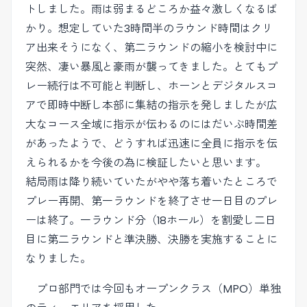
トしました。雨は弱まるどころか益々激しくなるば
かり。想定していた3時間半のラウンド時間はクリ
ア出来そうになく、第二ラウンドの縮小を検討中に
突然、凄い暴風と豪雨が襲ってきました。とてもプ
レー続行は不可能と判断し、ホーンとデジタルスコ
アで即時中断し本部に集結の指示を発しましたが広
大なコース全域に指示が伝わるのにはだいぶ時間差
があったようで、どうすれば迅速に全員に指示を伝
えられるかを今後の為に検証したいと思います。
結局雨は降り続いていたがやや落ち着いたところで
プレー再開、第一ラウンドを終了させ一日目のプレ
ーは終了。一ラウンド分（18ホール）を割愛し二日
目に第二ラウンドと準決勝、決勝を実施することに
なりました。
プロ部門では今回もオープンクラス（MPO）単独