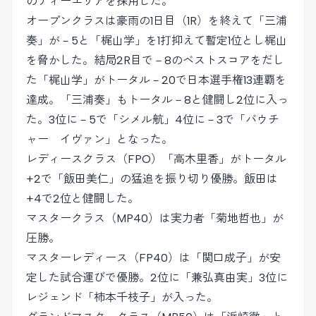
のティーエリアを採用した。
オープンクラスは豪雨の1日目（1R）を終えて「三浦
奏」が－5と「梶山学」を1打抑えて暫定1位とし梶山
を脅かした。結局2R目で－8のベストスコアをだし
た「梶山学」がトータル－20で日本選手権13連覇を
達成。「三浦奏」もトータル－8と健闘し2位に入っ
た。3位に－5で「シメル航」4位に－3で「バウチ
ャー イヴァン」となった。
レディースクラス（FPO）「高木里香」がトータル
+2で「飯田美仁」の猛追を振り切り優勝。飯田は
+4で2位と健闘した。
マスタークラス（MP40）は実力者「菊地哲也」が
圧勝。
マスターレディース（FP40）は「関口成子」が安
定した試合運びで優勝。2位に「兼弘真由実」3位に
レジェンド「柿本千枝子」が入った。