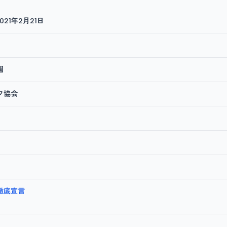
2021年2月21日
園
フ協会
徹底宣言