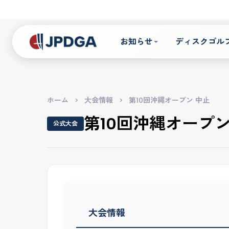
お知らせ
ディスクゴル
ホーム
>
大会情報
>
第10回沖縄オープン 中止
第10回沖縄オープン
公式大会
大会情報