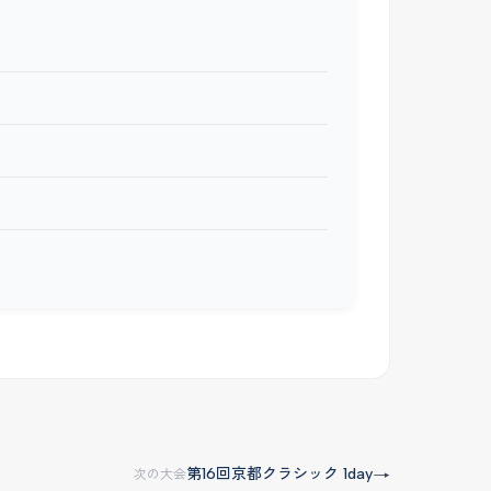
第16回京都クラシック 1day
→
次の大会