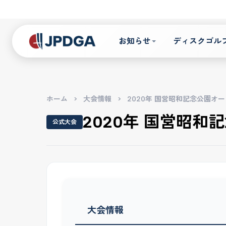
お知らせ
ディスクゴル
ホーム
>
大会情報
>
2020年 国営昭和記念公園オ
2020年 国営昭和
公式大会
大会情報