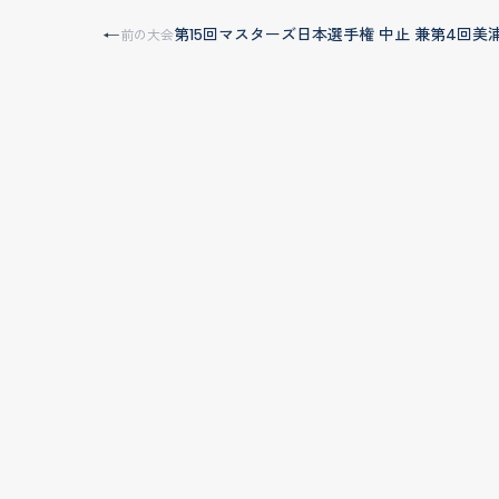
第15回マスターズ日本選手権 中止 兼第4回美
←
前の大会