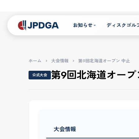
お知らせ
ディスクゴル
ホーム
>
大会情報
>
第9回北海道オープン 中止
第9回北海道オープ
公式大会
大会情報