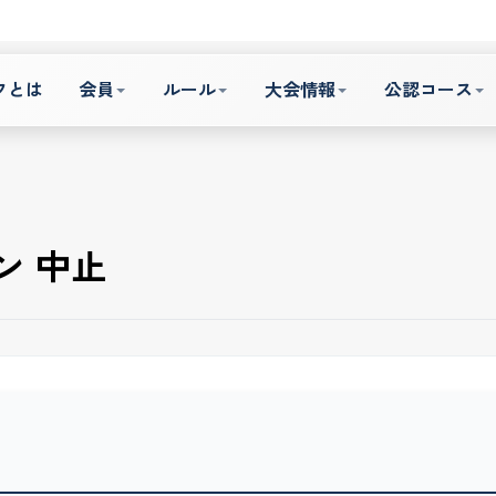
フとは
会員
ルール
大会情報
公認コース
ン 中止