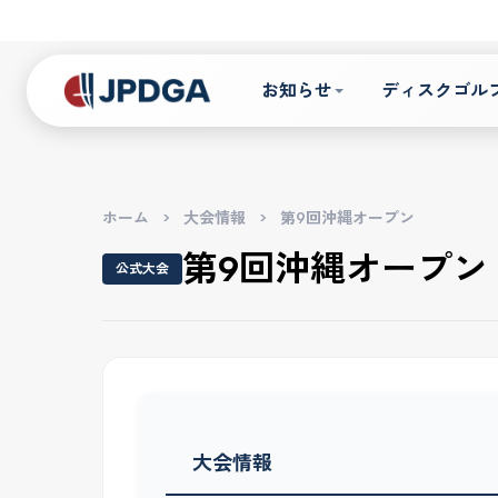
お知らせ
ディスクゴル
ホーム
>
大会情報
>
第9回沖縄オープン
第9回沖縄オープン
公式大会
大会情報