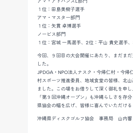
アマ・アドバンスL部門
１位：田島美樹子選手
アマ・マスター部門
１位：矢貫 卓博選手
ノービス部門
１位：宮城 一馬選手、2位：平山 貴史選手、
今回、９回目の大会開催にあたり、まだまだ
した。
JPDGA・NPO法人ナスク・今帰仁村・今帰仁
村スポーツ推進委員、地域食堂の皆様、北山
ました。この場をお借りして深く御礼を申し
「第９回沖縄オープン」も沖縄らしさを存分
県協会の幅を広げ、皆様に喜んでいただける
沖縄県ディスクゴルフ協会 事務局 山内響