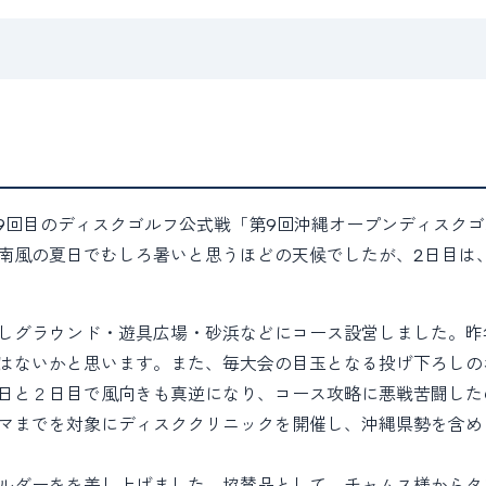
沖縄で9回目のディスクゴルフ公式戦「第9回沖縄オープンディス
南風の夏日でむしろ暑いと思うほどの天候でしたが、2日目は
しグラウンド・遊具広場・砂浜などにコース設営しました。昨
はないかと思います。また、毎大会の目玉となる投げ下ろしの
日と２日目で風向きも真逆になり、コース攻略に悪戦苦闘した
マまでを対象にディスククリニックを開催し、沖縄県勢を含め
ルダーをを差し上げました。協賛品として、チャムス様からタ