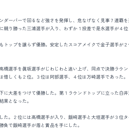
ンダーパーで回るなど強さを発揮し、危なげなく見事７連覇を
に競り勝った三浦選手が入り、わずか１投差で是永選手が４位
もトップを譲らず優勝。安定したスコアメイクで金子選手が２
高橋選手を眞坂選手がじわじわと追い上げ、同点で決勝ラウン
は惜しくも２位。３位は阿部選手、４位は万崎選手であった。
下に大差をつけて優勝した。第１ラウンドトップに立った白井
結果となった。
した。２位には高橋選手が入り、飯崎選手と大垣選手が３位タ
勝負で飯崎選手が盾と賞品を手にした。