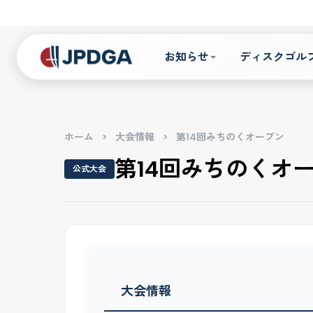
お知らせ
ディスクゴル
ホーム
>
大会情報
>
第14回みちのくオープン
第14回みちのくオ
公式大会
大会情報