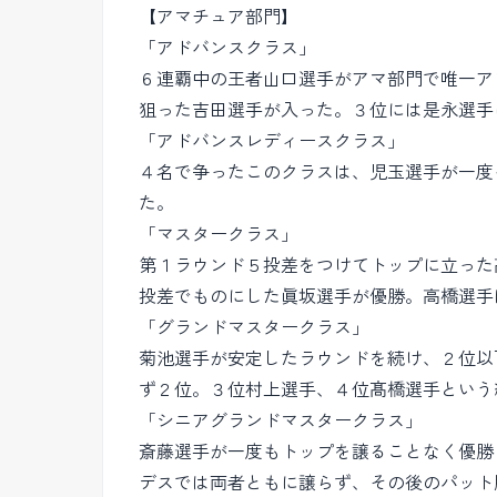
【アマチュア部門】
「アドバンスクラス」
６連覇中の王者山口選手がアマ部門で唯一ア
狙った吉田選手が入った。３位には是永選手
「アドバンスレディースクラス」
４名で争ったこのクラスは、児玉選手が一度
た。
「マスタークラス」
第１ラウンド５投差をつけてトップに立った
投差でものにした眞坂選手が優勝。高橋選手
「グランドマスタークラス」
菊池選手が安定したラウンドを続け、２位以
ず２位。３位村上選手、４位髙橋選手という
「シニアグランドマスタークラス」
斎藤選手が一度もトップを譲ることなく優勝
デスでは両者ともに譲らず、その後のパット