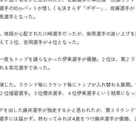
選手の10ｍパットが惜しくも決まらず「ボギー」、佐藤選手
見選手となった。
。体調が心配された川崎選手だったが、柴原選手の追い上げを
えて３位、吉岡選手が４位となった。
一度もトップを譲らなかった伊東選手が優勝。２位は、第２ラ
れる菜花選手であった。
演じた。ラウンド毎にラウンド毎にトップが入れ替わる展開。
２位福留選手。３位櫻井選手、４位伊東選手という結果になっ
コアを出した藤井選手が独走するかと思われたが、第３ラウンド
選手には届かず。終わってみれば4差をつけ藤井選手が優勝、