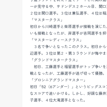
ーが見守る中、サドンデス２ホール目、関口
２位は関口選手。３位は兼弘選手、４位は稲
「マスタークラス」
初日から川崎選手と柴原選手が接戦を演じた
いも接戦となったが、岸選手が吉岡選手を抑
「マスターレディースクラス」
３名で争いとなったこのクラス。初日から
辺選手。３位は第２・第３ラウンドが悔やま
「グランドマスタークラス」
初日、工藤選手と福留選手がトップ争いを
戦となったが、工藤選手が逃げ切って優勝。
「プロシニアグランドマスター」
初日「52（6アンダー）」というビッグス
なスコアで追いかける。しかし、好調な藤井
子選手、４位大滝選手となった。