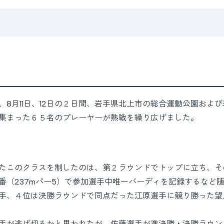
8月11日、12日の２日間、岩手県北上市の総合運動公園およ
集まった６５名のプレーヤーが熱戦を繰り広げました。
たこのクラスを制したのは、第２ラウンドでトップに立ち、そ
番（237mパー5）で参加選手中唯一バーディを記録するなど
手、４位は決勝ラウンドで同点だった江原選手に競り勝った望
手が逃げ切るかと思われたが、佐藤選手が準決勝・決勝ラウン