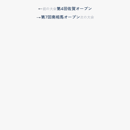
第4回佐賀オープン
←
前の大会
第7回南相馬オープン
→
次の大会