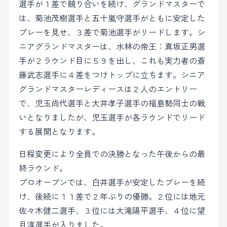
選手が１差で競り合いを続け、グランドマスターで
は、菊池茂樹選手と五十嵐守選手がともに安定した
プレーを見せ、３差で菊池選手がリードします。シ
ニアグランドマスターは、水林の帝王：真坂正男選
手が２ラウンド目に５９を出し、これも実力者の斎
藤武志選手に４差をつけトップに立ちます。シニア
グランドマスターレディースは２人のエントリー
で、児玉尚代選手と大井孝子選手の福島勢同士の戦
いとなりましたが、児玉選手が各ラウンドでリード
する展開となります。
日程変更により全員での決勝となった午後からの最
終ラウンド。
プロオープンでは、白井選手が安定したプレーを続
け、後続に１１差で２年ぶりの優勝。２位には地元
佐々木健二選手、３位には大滝陽平選手、４位に望
月淳選手が入りました。