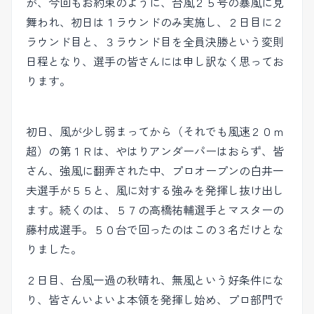
が、今回もお約束のように、台風２５号の暴風に見
舞われ、初日は１ラウンドのみ実施し、２日目に２
ラウンド目と、３ラウンド目を全員決勝という変則
日程となり、選手の皆さんには申し訳なく思ってお
ります。
初日、風が少し弱まってから（それでも風速２０ｍ
超）の第１Ｒは、やはりアンダーパーはおらず、皆
さん、強風に翻弄された中、プロオープンの白井一
夫選手が５５と、風に対する強みを発揮し抜け出し
ます。続くのは、５７の高橋祐輔選手とマスターの
藤村成選手。５０台で回ったのはこの３名だけとな
りました。
２日目、台風一過の秋晴れ、無風という好条件にな
り、皆さんいよいよ本領を発揮し始め、プロ部門で