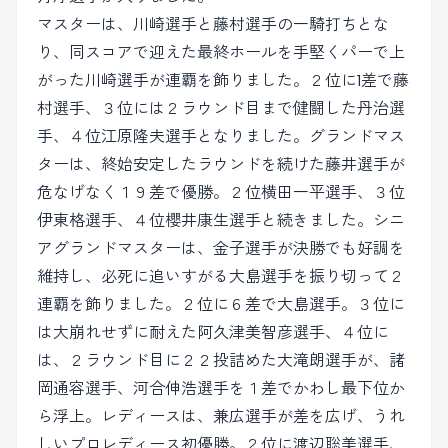
マスターは、川崎選手と藤村選手の一騎打ちとな
り、同スコアで迎えた最終ホールを手堅くパーで上
がった川崎選手が連覇を飾りました。２位に1差で藤
村選手、３位には２ラウンド目まで健闘した丹治選
手、４位江原隆夫選手となりました。グランドマス
ターは、終始安定したラウンドを続けた藤井選手が
危なげなく１９差で優勝。２位横田一平選手、３位
伊東格選手、４位櫻井康生選手と続きました。シニ
アグランドマスターは、金子選手が決勝でも好調を
維持し、必死に追いすがる大島選手を振り切って２
連覇を飾りました。２位に６差で大島選手。３位に
は大崩れせずに耐えた阿久津美智彦選手、４位に
は、２ラウンド目に２２投詰めた大滝朗選手が、諸
岡通容選手、河合伸浩選手を１差でかわし最下位か
ら浮上。レディースは、兼広選手が差を広げ、うれ
しいプロレディース初優勝。２位に渡辺聡美選手、