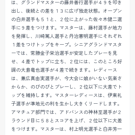
は、グランドマスターの藤井善行選手が４９を叩き
出し、後続との差を１３に広げ独走状態。オープン
の白井選手も５１と、２位に上がった佐々木健二選
手に９差をつけます。マスターは、藤村選手が地力
を発揮し、川崎篤人選手と丹治憲明選手にそれぞれ
１差をつけトップをキープ。シニアグランドマスタ
ーでは、常勝金子栄治選手が安定したプレーを見
せ、４差でトップに立ち、２位には、このところ好
調の大島竜也選手が４差で続きます。レディース
は、兼広真由実選手が、今大会に娘がいない気楽さ
からか、のびのびとプレーし、２位以下に大差でト
ップを維持します。マスターレディースは、伊東礼
子選手が準地元の利を生かし大きくリードします。
アマチュア部門では、アドバンスの神林至選手が２
ラウンド目に５８とスコアを上げ、２位以下に大差
をつけます。マスターは、村上明光選手と白井芳一