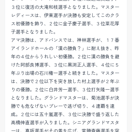
３位に復活の大滝和枝選手となりました。マスター
レディースは、伊東選手が決勝も安定してこのクラ
ス初優勝を飾り、２位に金子慶子選手、３位菜花厚
子選手となりました。
アマ決勝は、アドバンスでは、神林選手が、１７番
アイランドホールの「漢の勝負？」に耐え抜き、昨
年の４位からうれしい初優勝。２位に漢の勝負を避
けた阿部良博選手、３位に黒渕正人選手、４位に５
年ぶり出場の石川権一選手と続きました。マスター
は、決勝で２位以下を突き放した村上選手が２年ぶ
りの優勝。２位に白井芳一選手、３位打矢隆一選手
となりました。グランドマスターは、菊池選手が決
勝でも危なげないプレーで逃げ切り、４連覇を達
成。２位には五十嵐選手、３位に決勝で盛り返した
高橋伸直選手が入りました。シニアグランドマスタ
ーは、真坂選手がその差を広げ、常勝斎藤選手を突