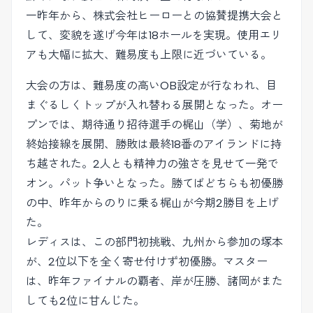
一昨年から、株式会社ヒーローとの協賛提携大会と
して、変貌を遂げ今年は18ホールを実現。使用エリ
アも大幅に拡大、難易度も上限に近づいている。
大会の方は、難易度の高いOB設定が行なわれ、目
まぐるしくトップが入れ替わる展開となった。オー
プンでは、期待通り招待選手の梶山（学）、菊地が
終始接線を展開、勝敗は最終18番のアイランドに持
ち越された。2人とも精神力の強さを見せて一発で
オン。パット争いとなった。勝てばどちらも初優勝
の中、昨年からのりに乗る梶山が今期2勝目を上げ
た。
レディスは、この部門初挑戦、九州から参加の塚本
が、2位以下を全く寄せ付けず初優勝。マスター
は、昨年ファイナルの覇者、岸が圧勝、諸岡がまた
しても2位に甘んじた。