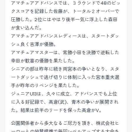
アマチュアアドバンスでは、３ラウンドで48のビッ
クスコアを記録した佐藤が、トータル２オーバーで
圧勝した。2位にはやはり後半一気に浮上した森田
が食い込んだ。
アマチュアアドバンスレディースは、スタートダッ
シュ良く吉澤が優勝。
アマチュアマスターは、常勝小田を決勝で逆転した
幸田が歓喜の優勝を果たした。
シニアの部は昨年に続き両宮本の争いとなり、スタ
ートダッシュで逃げ切りに体制に入った宮本重夫選
手が昨年のリベンジを果たした。
ジュニアU13は、久々に成立、アドバンスでも上位
に入る好記録で、高倉(武)、青木の争いが展開され
た。結果は前半のリードを保った高倉がV。
公園関係者から多大なるご尽力を頂き、株式会社ヒ
ーローとの協賛提携で毎回レベルアップする大会を