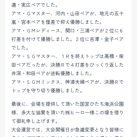
邉・実広ペアでした。
アマ・Ｇマスター、河内・山田ペアが、地元の五十
嵐・宮本ペアを僅差で抑え優勝しました。
アマ・ＧＭレディース、関口・三浦ペアが２位に６
打差を付けて優勝しました。２位に吉澤・金子ペア
でした。
アマ・ＳＧマスター、１Ｒを終えトップは髙橋・柴
田ペアだったが、決勝Ｒで４打差をひっくり返した
井深・和田ペアが逆転優勝しました。
アマ・ＳＧＭミックス、神浦夫婦ペアが、決勝Ｒで
トップを守り切り優勝しました。
最後に、会場を提供して頂いた国営ひたち海浜公園
様、多大な協賛を頂いた㈱ヒーロー様この場を借り
て御礼申し上げます。
大会運営では、大会開催日が急遽変更となり皆様に