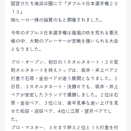
国営ひたち海浜公園にて『ダブルス日本選手権２０
１３』
㈱ヒーロー様の協賛のもと開催されました。
今年のダブルス日本選手権は強風の吹き荒れる悪天
候の中、大勢のプレーヤーが苦戦を強いられる大会
となりました。
プロ・オープン、初日の１Ｒオルタネート・２Ｒ変
則オルタネートを終えトップは、坂井・井上ペア２
打差で石原・金谷ペアが追う展開となりました。２
日目、３Ｒオルタネート・決勝Ｒでも、坂井・井上
ペアが安定したラウンドで優勝しました。２位は石
原・金谷ペア、３位には、後半見事な追い上げを見
せた松田・迎田ペア、4位に江原・望月ペアでし
た。
プロ・マスター、３Ｒまで終え２位と１５打差を付