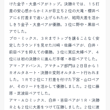
けた金子・大島ペアがトップ。決勝Ｒでは、１５打
差の安心感からかミスが目立ち２位の大滝・櫻井ペ
アに６打差まで追い上げられたが、結局大差を活か
しきり金子・大島ペアが優勝。３位に野中・黒田ペ
アでした。
プロ・ミックス、３Ｒまでトップを譲ることなく安
定したラウンドを見せた川崎・佐藤ペアが、白井・
前田ペアを抑えての優勝。３位に実広夫婦ペア、４
位には初の決勝Ｒに進んだ手塚・本田ペアでした。
アマ・アドバンス、アマチュア部門は２日目から１
Ｒオルタネート・決勝Ｒ変則オルタネート行われま
した。１Ｒで２位に７打差を付けた下宮・山口ペア
が、そのリードを活かして優勝しました。２位に藤
原・芝波田ペアでした。
アマ・ＡＤミックス、白井・吉田ペアが１Ｒ・決勝
Ｒとも２位に大差をつけて圧勝しました。２位に渡