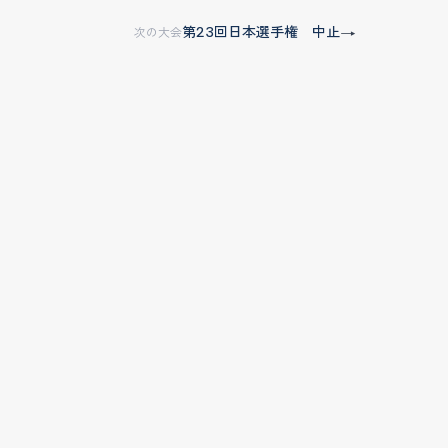
第23回日本選手権 中止
→
次の大会