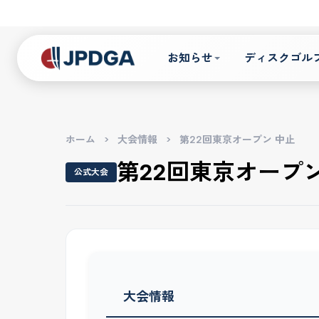
お知らせ
ディスクゴル
ホーム
>
大会情報
>
第22回東京オープン 中止
第22回東京オープン
公式大会
大会情報