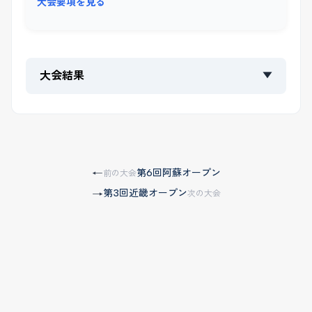
大会要項を見る
大会結果
▼
第6回阿蘇オープン
←
前の大会
第3回近畿オープン
→
次の大会