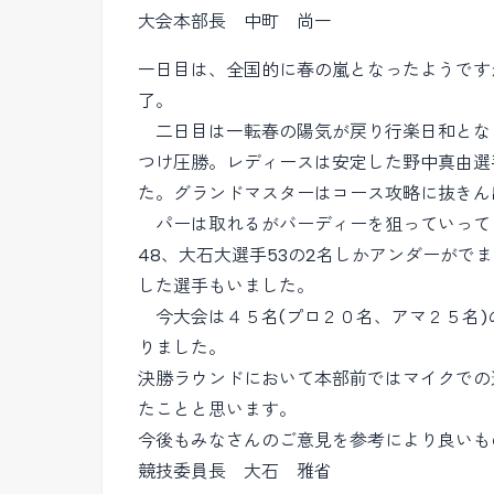
大会本部長 中町 尚一
一日目は、全国的に春の嵐となったようです
了。
二日目は一転春の陽気が戻り行楽日和とな
つけ圧勝。レディースは安定した野中真由選
た。グランドマスターはコース攻略に抜きん
パーは取れるがバーディーを狙っていってミ
48、大石大選手53の2名しかアンダーがでま
した選手もいました。
今大会は４５名(プロ２０名、アマ２５名)
りました。
決勝ラウンドにおいて本部前ではマイクでの
たことと思います。
今後もみなさんのご意見を参考により良いも
競技委員長 大石 雅省