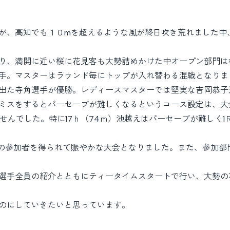
が、高知でも１０mを超えるような風が終日吹き荒れました中
り、満開に近い桜に花見客も大勢詰めかけた中オープン部門は
手。マスターはラウンド毎にトップが入れ替わる混戦となりま
出た寺角選手が優勝。レディースマスターでは堅実な吉岡恭子
スをするとパーセーブが難しくなるというコース設定は、大会
せんでした。特に17ｈ（74ｍ）池越えはパーセーブが難しく1Ｒ目
の参加者を得られて賑やかな大会となりました。また、参加部
選手全員の紹介とともにティータイムスタートで行い、大勢の
のにしていきたいと思っています。