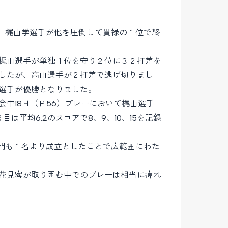
、梶山学選手が他を圧倒して貫禄の１位で終
梶山選手が単独１位を守り２位に３２打差を
したが、高山選手が２打差で逃げ切りまし
選手が優勝となりました。
中18Ｈ（Ｐ56）プレーにおいて梶山選手
は平均6.2のスコアで8、9、10、15を記録
門も１名より成立としたことで広範囲にわた
花見客が取り囲む中でのプレーは相当に痺れ