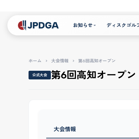
お知らせ
ディスクゴル
ホーム
>
大会情報
>
第6回高知オープン
第6回高知オープン
公式大会
大会情報